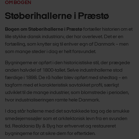
OM BOGEN
Støberihallerne i Præstø
Bogen om Støberihallerne i Præstø
fortæller historien om et
lille stykke dansk industriarv, der har overlevet. Det er en
fortælling, som knytter sig til enhver egn af Danmark – men
som mange steder i dag er helt forsvundet.
Bygningerne er opført i den historicistiske stil, der prægede
anden halvdel af 1800-tallet. Selve industrihallerne stod
færdige i 1898. De rå haller blev opført med shedtag – en
tagform med et karakteristisk savtakket profil, særligt
udviklet til de mange industrier, som blomstrede i perioden,
hvor industrialiseringen ramte hele Danmark.
I dag står hallerne med det savtakkede tag og de smukke
smedejernssøjler som et arkitektonisk levn fra en svunden
tid. Realdania By & Byg har erhvervet og restaureret
bygningerne for at sikre dem for eftertiden.