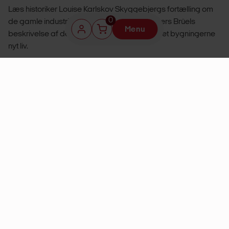
Læs historiker Louise Karlskov Skyggebjergs fortælling om
0
de gamle industribygninger og arkitekt Anders Brüels
Menu
beskrivelse af den restaurering, som har givet bygningerne
nyt liv.
92 sider, rigt illustreret med historiske og nye fotografier.
KØB BOGEN
Støberihallerne i Præstø
Er du allerede medlem?
Log ind, før du køber udgivelse og anvend dit