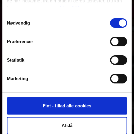
de har indsamlet fra din brug af deres tjenester. Du kan
læse mere om vores
cookiepolitik
.
Samtykkevalg
Nødvendig
Præferencer
Statistik
Marketing
Fint - tillad alle cookies
Afslå