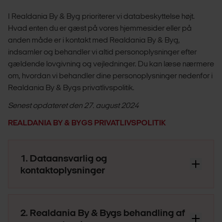
I Realdania By & Byg prioriterer vi databeskyttelse højt.
Hvad enten du er gæst på vores hjemmesider eller på
anden måde er i kontakt med Realdania By & Byg,
indsamler og behandler vi altid personoplysninger efter
gældende lovgivning og vejledninger. Du kan læse nærmere
om, hvordan vi behandler dine personoplysninger nedenfor i
Realdania By & Bygs privatlivspolitik.
Senest opdateret den 27. august 2024
REALDANIA BY & BYGS PRIVATLIVSPOLITIK
1. Dataansvarlig og
kontaktoplysninger
Realdania By & Byg A/S
Jarmers Plads 2
1551 København V
2. Realdania By & Bygs behandling af
CVR: 10 13 07 51