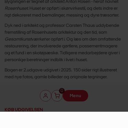
Bygningen er tegnet af arkitekt Anton Rosen - heraf navnet
Rosenhuset
. Huset er opført i skønvirkestil, og dets indre er
rigt dekoreret med bemalinger, messing og dyre træsorter.
Dyk ned i arkitekt og professor Carsten Thaus uddybende
fremstilling af Rosenhusets arkitektur og den tid, som
Gesamtkunstværket
er opført i. Og læs om den omfattende
restaurering, der involverede gørtlere, possementmagere
og et fund i en skotøjsæske. Tidligere medarbejdere giver i
personlige beretninger indblik i livet i huset.
Bogen er 2.udgave udgivet i 2025. 150 sider rigt illustreret
med nye fotos, gamle billeder og originale tegninger.
0
Menu
KØB UDGIVELSEN