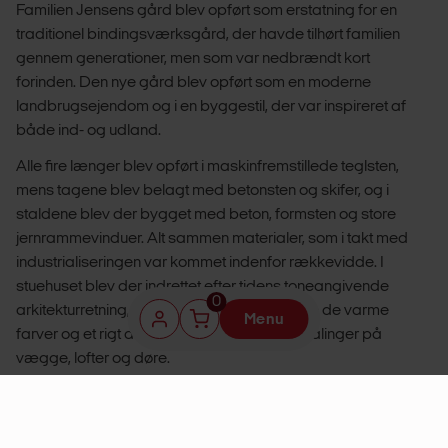
Familien Jensens gård blev opført som erstatning for en
traditionel bindingsværksgård, der havde tilhørt familien
gennem generationer, men som var nedbrændt kort
forinden. Den nye gård blev opført som en moderne
landbrugsejendom og i en byggestil, der var inspireret af
både ind- og udland.
Alle fire længer blev opført i maskinfremstillede teglsten,
mens tagene blev belagt med betonsten og skifer, og i
staldene blev der bygget med beton, formsten og store
jernrammevinduer. Alt sammen materialer, som i takt med
industrialiseringen var kommet indenfor rækkevidde. I
stuehuset blev der indrettet efter tidens toneangivende
0
arkitekturretning, historicismen, som hyldede de varme
Menu
farver og et rigt dekoreret interiør med bemalinger på
vægge, lofter og døre.
Efter tre års restaureringsarbejde har håndværkere,
konservatorer og højt specialiserede restaureringsmalere
sikret gården for eftertiden. I stuehuset er de originale