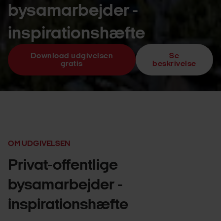
bysamarbejder -
inspirationshæfte
Download udgivelsen
Se
gratis
beskrivelse
OM UDGIVELSEN
Privat-offentlige
bysamarbejder -
inspirationshæfte