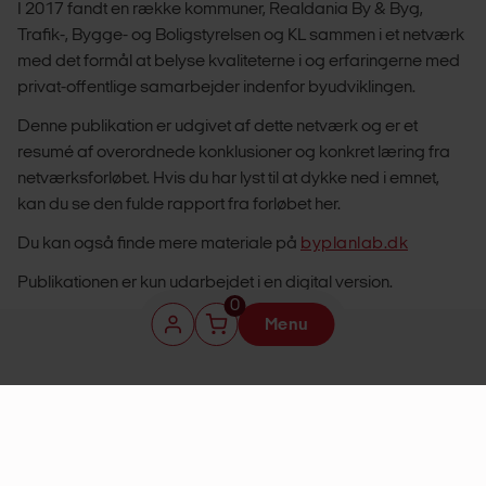
I 2017 fandt en række kommuner, Realdania By & Byg,
Trafik-, Bygge- og Boligstyrelsen og KL sammen i et netværk
med det formål at belyse kvaliteterne i og erfaringerne med
privat-offentlige samarbejder indenfor byudviklingen.
Denne publikation er udgivet af dette netværk og er et
resumé af overordnede konklusioner og konkret læring fra
netværksforløbet. Hvis du har lyst til at dykke ned i emnet,
kan du se den fulde rapport fra forløbet her.
Du kan også finde mere materiale på
byplanlab.dk
Publikationen er kun udarbejdet i en digital version.
0
Menu
DOWNLOAD UDGIVELSE