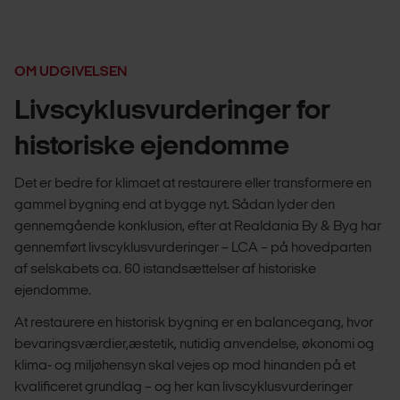
OM UDGIVELSEN
Livscyklusvurderinger for
historiske ejendomme
Det er bedre for klimaet at restaurere eller transformere en
gammel bygning end at bygge nyt. Sådan lyder den
gennemgående konklusion, efter at Realdania By & Byg har
gennemført livscyklusvurderinger – LCA – på hovedparten
af selskabets ca. 60 istandsættelser af historiske
ejendomme.
At restaurere en historisk bygning er en balancegang, hvor
bevaringsværdier,æstetik, nutidig anvendelse, økonomi og
klima- og miljøhensyn skal vejes op mod hinanden på et
kvalificeret grundlag – og her kan livscyklusvurderinger