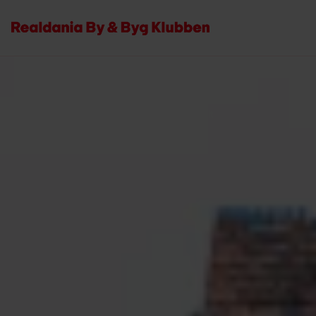
Forside
Arrangementer
ONLINE: Rønne Gamle Elværk og Badeanstalt