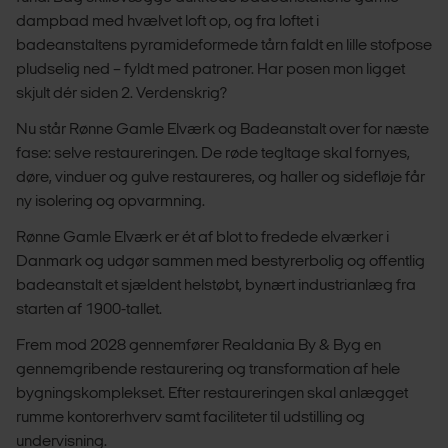
dampbad med hvælvet loft op, og fra loftet i
badeanstaltens pyramideformede tårn faldt en lille stofpose
pludselig ned – fyldt med patroner. Har posen mon ligget
skjult dér siden 2. Verdenskrig?
Nu står Rønne Gamle Elværk og Badeanstalt over for næste
fase: selve restaureringen. De røde tegltage skal fornyes,
døre, vinduer og gulve restaureres, og haller og sidefløje får
ny isolering og opvarmning.
Rønne Gamle Elværk er ét af blot to fredede elværker i
Danmark og udgør sammen med bestyrerbolig og offentlig
badeanstalt et sjældent helstøbt, bynært industrianlæg fra
starten af 1900-tallet.
Frem mod 2028 gennemfører Realdania By & Byg en
gennemgribende restaurering og transformation af hele
bygningskomplekset. Efter restaureringen skal anlægget
rumme kontorerhverv samt faciliteter til udstilling og
undervisning.