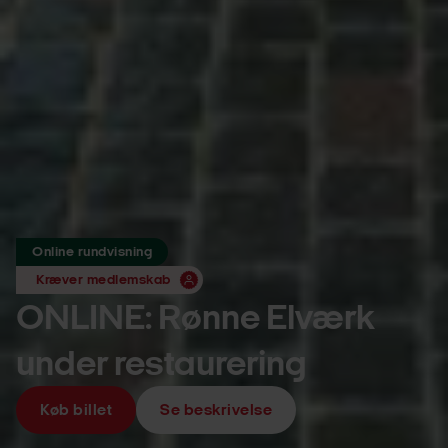
Online rundvisning
Kræver medlemskab
ONLINE: Rønne Elværk
under restaurering
Køb billet
Se beskrivelse