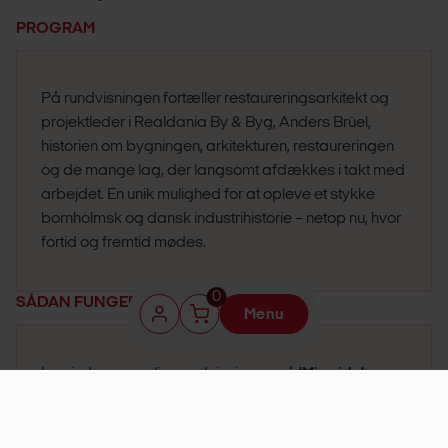
PROGRAM
På rundvisningen fortæller restaureringsarkitekt og
projektleder i Realdania By & Byg, Anders Brüel,
historien om bygningen, arkitekturen, restaureringen
og de mange lag, der langsomt afdækkes i takt med
arbejdet. En unik mulighed for at opleve et stykke
bornholmsk og dansk industrihistorie – netop nu, hvor
fortid og fremtid mødes.
0
SÅDAN FUNGERER DET
Menu
'Min side'
Log ind og se onlinerundvisningen på
.
Ser du med live
, kan du stille spørgsmål til
oplægsholderen via chatten.