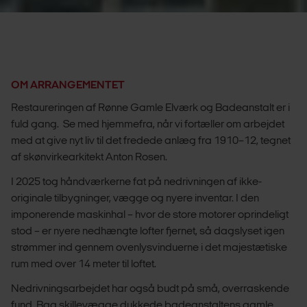
OM ARRANGEMENTET
Restaureringen af Rønne Gamle Elværk og Badeanstalt er i
fuld gang. Se med hjemmefra, når vi fortæller om arbejdet
med at give nyt liv til det fredede anlæg fra 1910–12, tegnet
af skønvirkearkitekt Anton Rosen.
I 2025 tog håndværkerne fat på nedrivningen af ikke-
originale tilbygninger, vægge og nyere inventar. I den
imponerende maskinhal – hvor de store motorer oprindeligt
stod – er nyere nedhængte lofter fjernet, så dagslyset igen
strømmer ind gennem ovenlysvinduerne i det majestætiske
rum med over 14 meter til loftet.
Nedrivningsarbejdet har også budt på små, overraskende
fund. Bag skillevægge dukkede badeanstaltens gamle