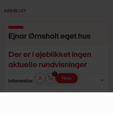
KØB BILLET
Ejnar Ørnsholt eget hus
Der er i øjeblikket ingen
aktuelle rundvisninger
0
Menu
Informationer
Klubpris
75,00 kr.
Ved køb til klubpris tilføjes et medlemskab i
kurven til 199 kr./år, som løber, indtil det
opsiges.