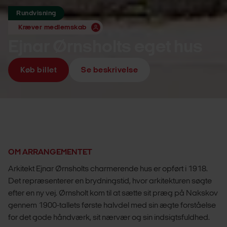
Rundvisning
Kræver medlemskab
Ejnar Ørnsholts eget hus
Køb billet
Se beskrivelse
OM ARRANGEMENTET
Arkitekt Ejnar Ørnsholts charmerende hus er opført i 1918.
Det repræsenterer en brydningstid, hvor arkitekturen søgte
efter en ny vej. Ørnsholt kom til at sætte sit præg på Nakskov
gennem 1900-tallets første halvdel med sin ægte forståelse
for det gode håndværk, sit nærvær og sin indsigtsfuldhed.