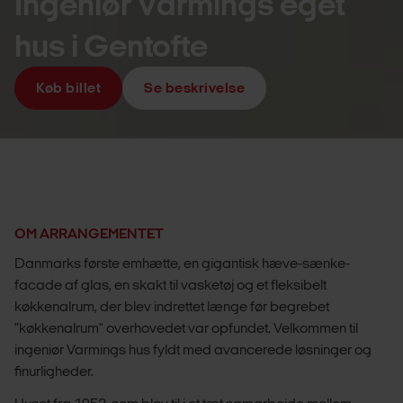
Ingeniør Varmings eget
hus i Gentofte
Køb billet
Se beskrivelse
OM ARRANGEMENTET
Danmarks første emhætte, en gigantisk hæve-sænke-
facade af glas, en skakt til vasketøj og et fleksibelt
køkkenalrum, der blev indrettet længe før begrebet
"køkkenalrum" overhovedet var opfundet. Velkommen til
ingeniør Varmings hus fyldt med avancerede løsninger og
finurligheder.