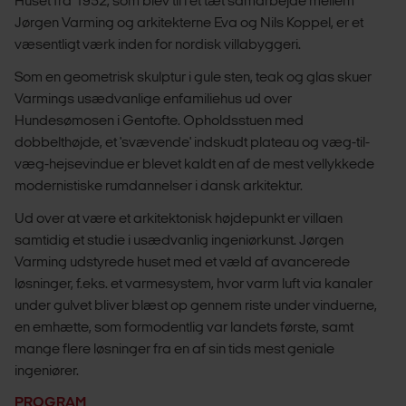
Huset fra 1952, som blev til i et tæt samarbejde mellem
Jørgen Varming og arkitekterne Eva og Nils Koppel, er et
væsentligt værk inden for nordisk villabyggeri.
Som en geometrisk skulptur i gule sten, teak og glas skuer
Varmings usædvanlige enfamiliehus ud over
Hundesømosen i Gentofte. Opholdsstuen med
dobbelthøjde, et 'svævende' indskudt plateau og væg-til-
væg-hejsevindue er blevet kaldt en af de mest vellykkede
modernistiske rumdannelser i dansk arkitektur.
Ud over at være et arkitektonisk højdepunkt er villaen
samtidig et studie i usædvanlig ingeniørkunst. Jørgen
Varming udstyrede huset med et væld af avancerede
løsninger, f.eks. et varmesystem, hvor varm luft via kanaler
under gulvet bliver blæst op gennem riste under vinduerne,
en emhætte, som formodentlig var landets første, samt
mange flere løsninger fra en af sin tids mest geniale
ingeniører.
PROGRAM