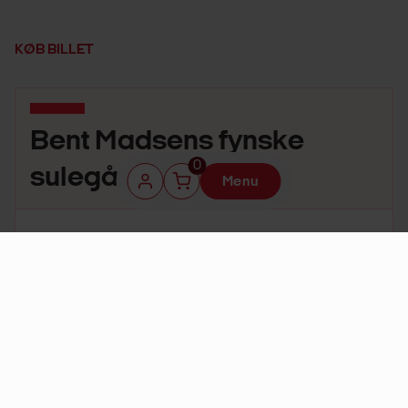
KØB BILLET
Bent Madsens fynske
0
sulegård
Menu
Der er i øjeblikket ingen
aktuelle rundvisninger
Informationer
Klubpris