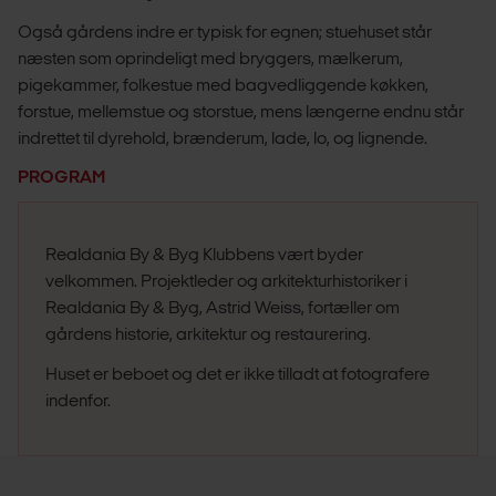
Også gårdens indre er typisk for egnen; stuehuset står
næsten som oprindeligt med bryggers, mælkerum,
pigekammer, folkestue med bagvedliggende køkken,
forstue, mellemstue og storstue, mens længerne endnu står
indrettet til dyrehold, brænderum, lade, lo, og lignende.
PROGRAM
Realdania By & Byg Klubbens vært byder
velkommen. Projektleder og arkitekturhistoriker i
Realdania By & Byg, Astrid Weiss, fortæller om
gårdens historie, arkitektur og restaurering.
Huset er beboet og det er ikke tilladt at fotografere
indenfor.