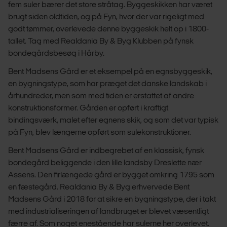
fem suler bærer det store stråtag. Byggeskikken har været
brugt siden oldtiden, og på Fyn, hvor der var rigeligt med
godt tømmer, overlevede denne byggeskik helt op i 1800-
tallet. Tag med Realdania By & Byg Klubben på fynsk
bondegårdsbesøg i Hårby.
Bent Madsens Gård er et eksempel på en egnsbyggeskik,
en bygningstype, som har præget det danske landskab i
århundreder, men som med tiden er erstattet af andre
konstruktionsformer. Gården er opført i kraftigt
bindingsværk, malet efter egnens skik, og som det var typisk
på Fyn, blev længerne opført som sulekonstruktioner.
Bent Madsens Gård er indbegrebet af en klassisk, fynsk
bondegård beliggende i den lille landsby Dreslette nær
Assens. Den firlængede gård er bygget omkring 1795 som
en fæstegård. Realdania By & Byg erhvervede Bent
Madsens Gård i 2018 for at sikre en bygningstype, der i takt
med industrialiseringen af landbruget er blevet væsentligt
færre af. Som noget enestående har sulerne her overlevet.