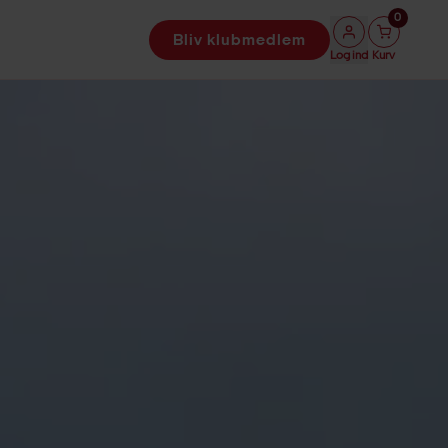
0
Bliv klubmedlem
Log ind
Kurv