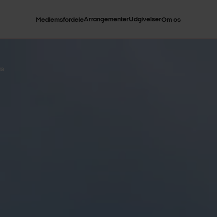
Arrangementer
Udgivelser
Medlemsfordele
Om os
us